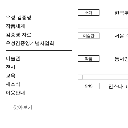
Skip
to
한국추
소개
content
우성 김종영
작품세계
김종영 자료
서울 
미술관
우성김종영기념사업회
미술관
동서양
작품
전시
교육
새소식
인스타그
SNS
이용안내
다음
검색: